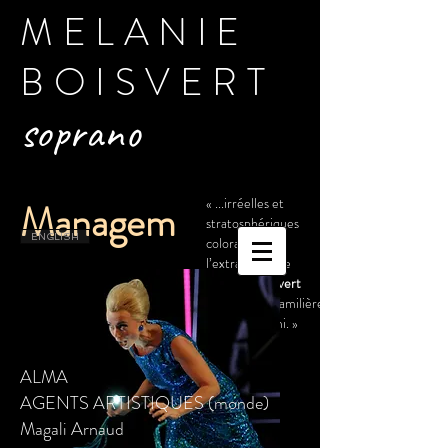
MELANIE
BOISVERT
soprano
« ...irréelles et
Managem
stratosphériques
ENGLISH
coloratures de
ent:
l’extraordinaire
Mélanie Boisvert
(l’Hôtesse), familière
des contre-mi. »
asopera.fr
ALMA
AGENTS ARTISTIQUES (monde)
Magali Arnaud