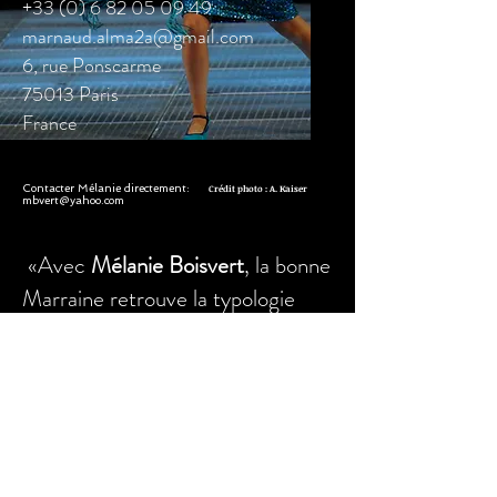
+33 (0) 6 82 05 09 49
marnaud.alma2a@gmail.com
6, rue Ponscarme
75013 Paris
France
Contacter Mélanie directement:
Crédit photo : A. Kaiser
mbvert@yahoo.com
«Avec
Mélanie Boisvert
, la bonne
Marraine retrouve la typologie
vocale qui est la sienne, sans
échoir pour autant à un petit
rossignol fluet : la soprano
canadienne a les aigus vire-
voltants mais aussi les graves du