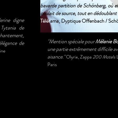
bavarde partition de Schönberg, où e
coulait de source, tout en dédoublant
erine digne
Télér
ama, Dyptique Offenbach / Sch
Tytania de
hantement,
"Mention spéciale pour
Mélanie Bo
'élégance de
une partie extrêmement difficile a
ine
aisance."
Olyrix, Zappa
200 Motels
Paris