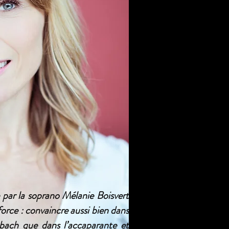
 par la soprano Mélanie Boisvert
force : convaincre aussi bien dans
nbach que dans l’accaparante et