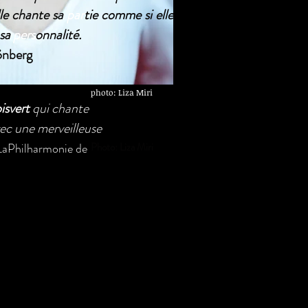
lle chante sa
par
tie comme si elle
 sa
pers
onnalité.
önberg
photo: Liza Miri
isvert
qui chante
vec une merveilleuse
LaPhilharmonie de
Photo: Liza Miri